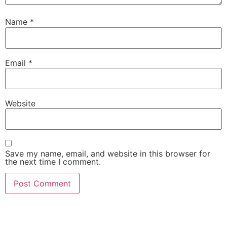
Name
*
Email
*
Website
Save my name, email, and website in this browser for
the next time I comment.
slot gacor
slot gacor hari ini
slot gacor