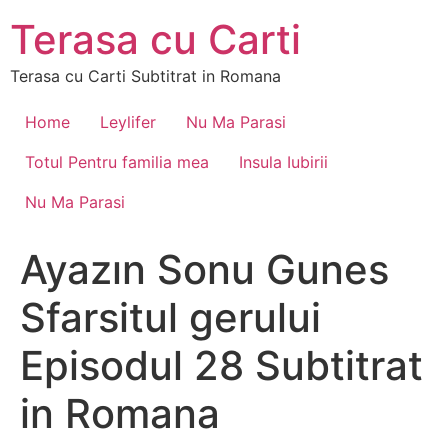
Skip
Terasa cu Carti
to
content
Terasa cu Carti Subtitrat in Romana
Home
Leylifer
Nu Ma Parasi
Totul Pentru familia mea
Insula Iubirii
Nu Ma Parasi
Ayazın Sonu Gunes
Sfarsitul gerului
Episodul 28 Subtitrat
in Romana