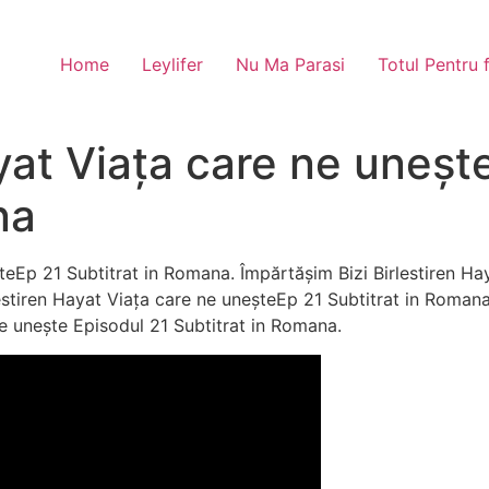
Home
Leylifer
Nu Ma Parasi
Totul Pentru 
ayat Viața care ne uneșt
na
șteEp 21 Subtitrat in Romana. Împărtășim Bizi Birlestiren Ha
estiren Hayat Viața care ne uneșteEp 21 Subtitrat in Romana t
ne unește Episodul 21 Subtitrat in Romana.