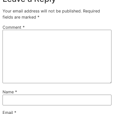
Your email address will not be published.
Required
fields are marked
*
Comment
*
Name
*
Email
*