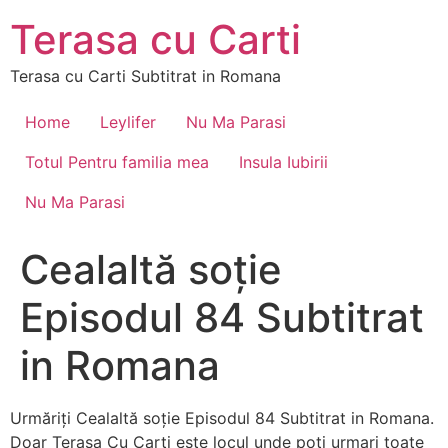
Skip
Terasa cu Carti
to
content
Terasa cu Carti Subtitrat in Romana
Home
Leylifer
Nu Ma Parasi
Totul Pentru familia mea
Insula Iubirii
Nu Ma Parasi
Cealaltă soție
Episodul 84 Subtitrat
in Romana
Urmăriți Cealaltă soție Episodul 84 Subtitrat in Romana.
Doar Terasa Cu Carti este locul unde poti urmari toate