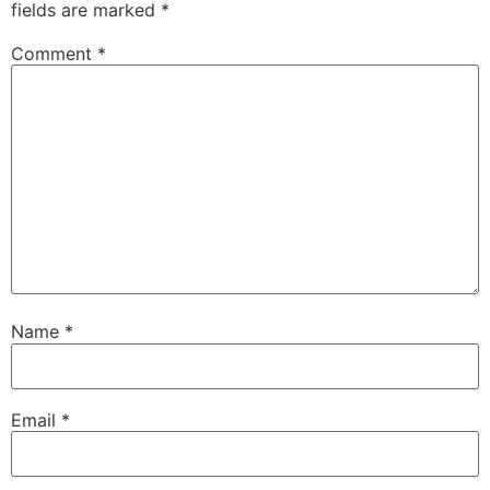
fields are marked
*
Comment
*
Name
*
Email
*