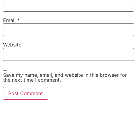
Email
*
Website
Save my name, email, and website in this browser for
the next time I comment.
slot gacor
slot gacor hari ini
slot gacor