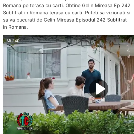
Romana pe terasa cu carti. Obține Gelin Mireasa Ep 242
Subtitrat in Romana terasa cu carti. Puteti sa vizionati si
sa va bucurati de Gelin Mireasa Episodul 242 Subtitrat
in Romana.