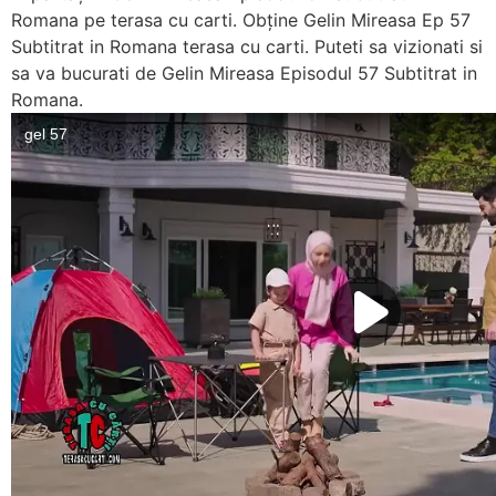
Romana pe terasa cu carti. Obține Gelin Mireasa Ep 57
Subtitrat in Romana terasa cu carti. Puteti sa vizionati si
sa va bucurati de Gelin Mireasa Episodul 57 Subtitrat in
Romana.