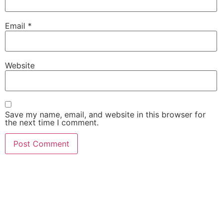
Email
*
Website
Save my name, email, and website in this browser for
the next time I comment.
slot gacor
slot gacor hari ini
slot gacor