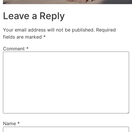
Leave a Reply
Your email address will not be published.
Required
fields are marked
*
Comment
*
Name
*