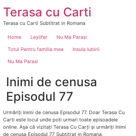
Skip
Terasa cu Carti
to
content
Terasa cu Carti Subtitrat in Romana
Home
Leylifer
Nu Ma Parasi
Totul Pentru familia mea
Insula Iubirii
Nu Ma Parasi
Inimi de cenusa
Episodul 77
Urmăriți Inimi de cenusa Episodul 77. Doar Terasa Cu
Carti este locul unde poti urmari toate episoadele
online. Așa că vizitați Terasa Cu Carți și urmăriți Inimi
de cenusa Episodul 77 Subtitrat in Romana.