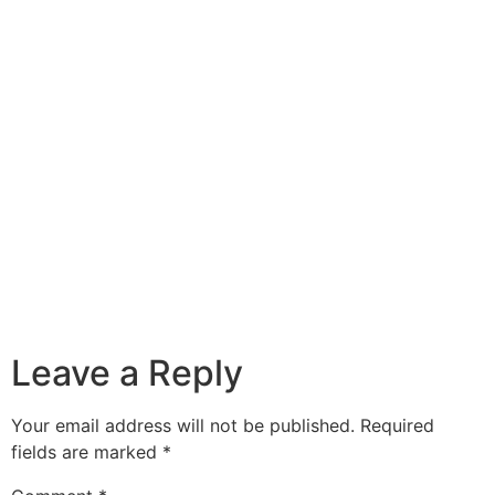
Leave a Reply
Your email address will not be published.
Required
fields are marked
*