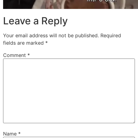
Leave a Reply
Your email address will not be published.
Required
fields are marked
*
Comment
*
Name
*