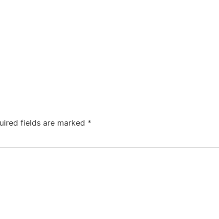
uired fields are marked
*