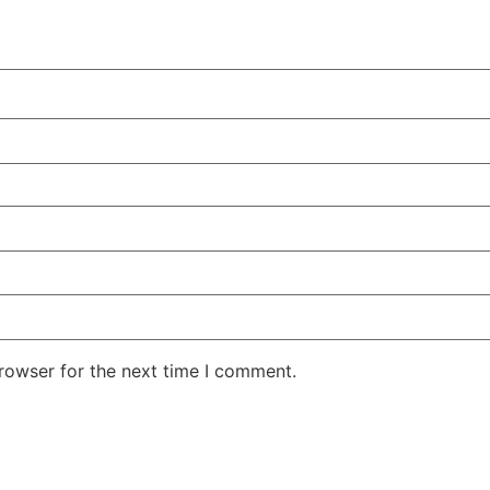
rowser for the next time I comment.