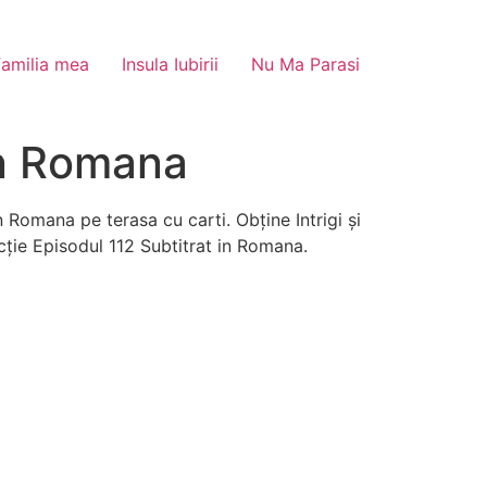
familia mea
Insula Iubirii
Nu Ma Parasi
 in Romana
n Romana pe terasa cu carti. Obține Intrigi și
ucție Episodul 112 Subtitrat in Romana.