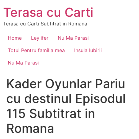
Skip
Terasa cu Carti
to
content
Terasa cu Carti Subtitrat in Romana
Home
Leylifer
Nu Ma Parasi
Totul Pentru familia mea
Insula Iubirii
Nu Ma Parasi
Kader Oyunlar Pariu
cu destinul Episodul
115 Subtitrat in
Romana