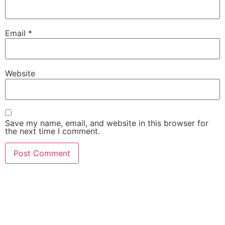
Email
*
Website
Save my name, email, and website in this browser for
the next time I comment.
slot gacor
slot gacor hari ini
slot gacor