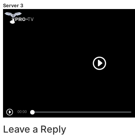
Server 3
Leave a Reply