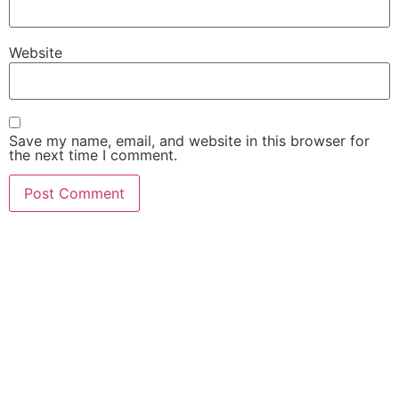
Website
Save my name, email, and website in this browser for
the next time I comment.
slot gacor
slot gacor hari ini
slot gacor