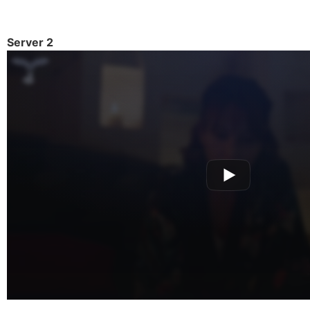
Server 2