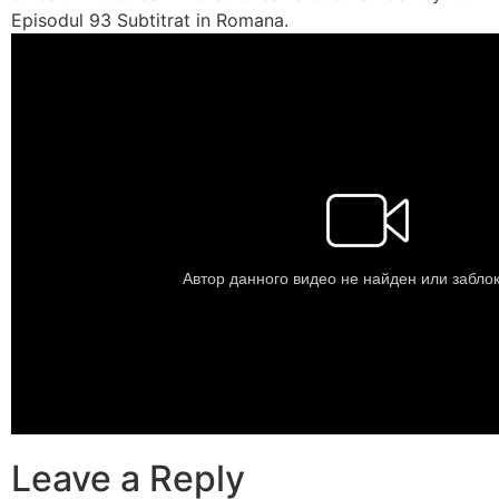
Episodul 93 Subtitrat in Romana.
Leave a Reply