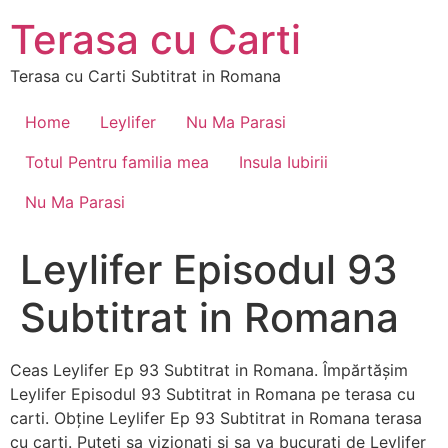
Skip
Terasa cu Carti
to
content
Terasa cu Carti Subtitrat in Romana
Home
Leylifer
Nu Ma Parasi
Totul Pentru familia mea
Insula Iubirii
Nu Ma Parasi
Leylifer Episodul 93
Subtitrat in Romana
Ceas Leylifer Ep 93 Subtitrat in Romana. Împărtășim
Leylifer Episodul 93 Subtitrat in Romana pe terasa cu
carti. Obține Leylifer Ep 93 Subtitrat in Romana terasa
cu carti. Puteti sa vizionati si sa va bucurati de Leylifer