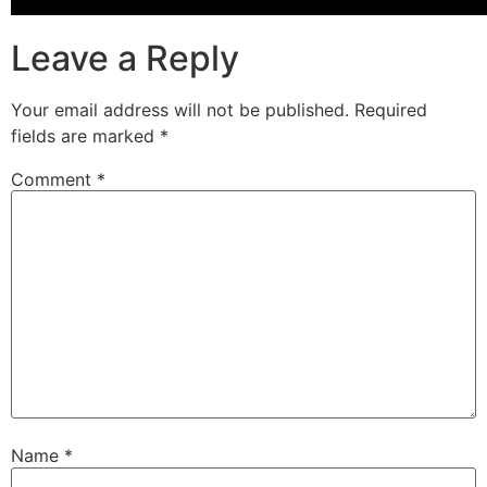
Leave a Reply
Your email address will not be published.
Required
fields are marked
*
Comment
*
Name
*