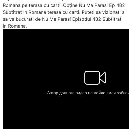
Romana pe terasa cu carti. Obține Nu Ma Parasi Ep 482
Subtitrat in Romana terasa cu carti. Puteti sa vizionati si
sa va bucurati de Nu Ma Parasi Episodul 482 Subtitrat
in Romana.