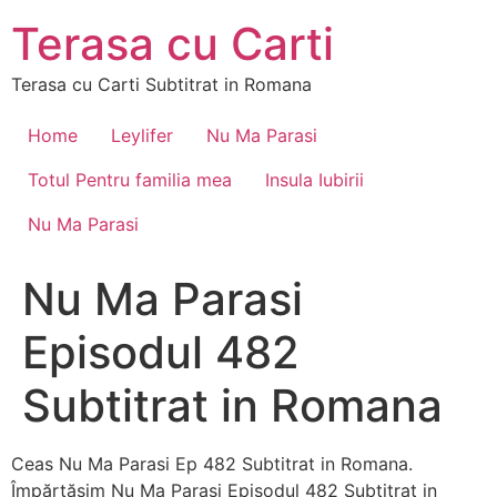
Skip
Terasa cu Carti
to
content
Terasa cu Carti Subtitrat in Romana
Home
Leylifer
Nu Ma Parasi
Totul Pentru familia mea
Insula Iubirii
Nu Ma Parasi
Nu Ma Parasi
Episodul 482
Subtitrat in Romana
Ceas Nu Ma Parasi Ep 482 Subtitrat in Romana.
Împărtășim Nu Ma Parasi Episodul 482 Subtitrat in