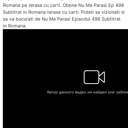
Romana pe terasa cu carti. Obține Nu Ma Parasi Ep 498
Subtitrat in Romana terasa cu carti. Puteti sa vizionati si
sa va bucurati de Nu Ma Parasi Episodul 498 Subtitrat
in Romana.