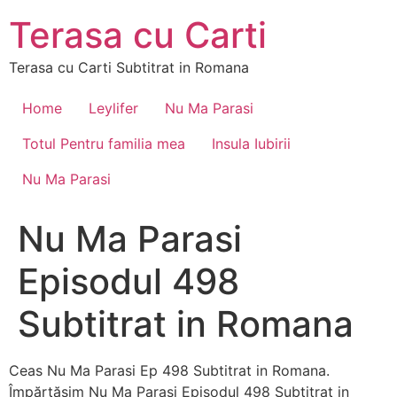
Skip
Terasa cu Carti
to
content
Terasa cu Carti Subtitrat in Romana
Home
Leylifer
Nu Ma Parasi
Totul Pentru familia mea
Insula Iubirii
Nu Ma Parasi
Nu Ma Parasi
Episodul 498
Subtitrat in Romana
Ceas Nu Ma Parasi Ep 498 Subtitrat in Romana.
Împărtășim Nu Ma Parasi Episodul 498 Subtitrat in