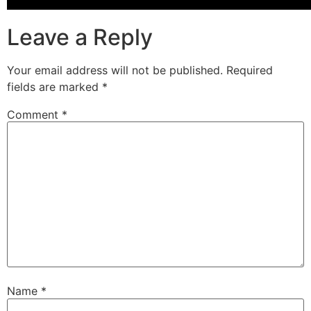
Leave a Reply
Your email address will not be published.
Required
fields are marked
*
Comment
*
Name
*