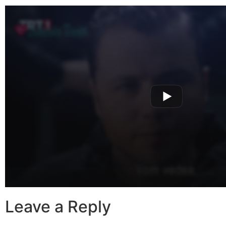
Leave a Reply