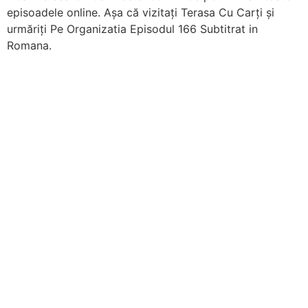
episoadele online. Așa că vizitați Terasa Cu Carți și
urmăriți Pe Organizatia Episodul 166 Subtitrat in
Romana.