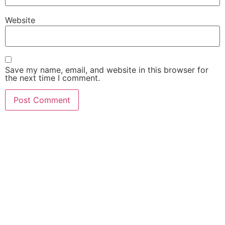
Website
Save my name, email, and website in this browser for
the next time I comment.
slot gacor
slot gacor hari ini
slot gacor