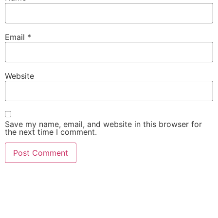
Email
*
Website
Save my name, email, and website in this browser for
the next time I comment.
slot gacor
slot gacor hari ini
slot gacor