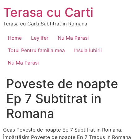
Skip
Terasa cu Carti
to
content
Terasa cu Carti Subtitrat in Romana
Home
Leylifer
Nu Ma Parasi
Totul Pentru familia mea
Insula Iubirii
Nu Ma Parasi
Poveste de noapte
Ep 7 Subtitrat in
Romana
Ceas Poveste de noapte Ep 7 Subtitrat in Romana.
Împărtășim Poveste de noapte Ep 7 Tradus in Romana