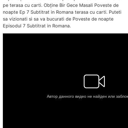
pe terasa cu carti. Obține Bir Gece Masali Poveste de
noapte Ep 7 Subtitrat in Romana terasa cu carti. Puteti
sa vizionati si sa va bucurati de Poveste de noapte
Episodul 7 Subtitrat in Romana.