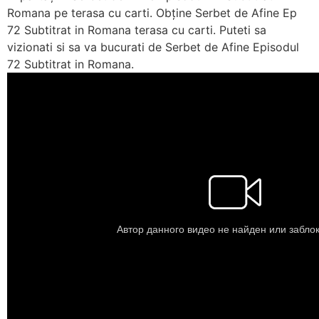
Romana pe terasa cu carti. Obține Serbet de Afine Ep
72 Subtitrat in Romana terasa cu carti. Puteti sa
vizionati si sa va bucurati de Serbet de Afine Episodul
72 Subtitrat in Romana.