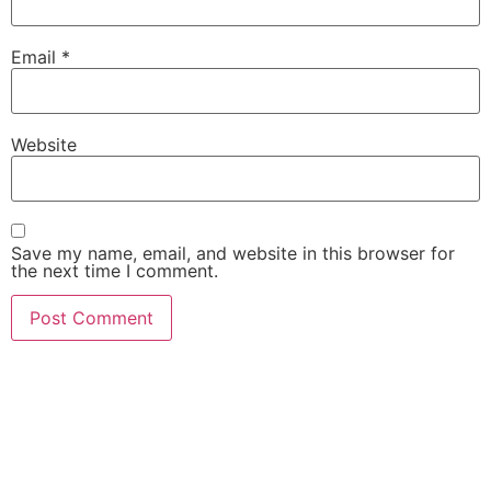
Email
*
Website
Save my name, email, and website in this browser for
the next time I comment.
slot gacor
slot gacor hari ini
slot gacor