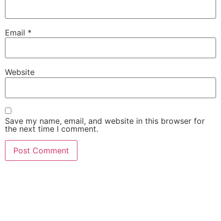
Email
*
Website
Save my name, email, and website in this browser for
the next time I comment.
slot gacor
slot gacor hari ini
slot gacor