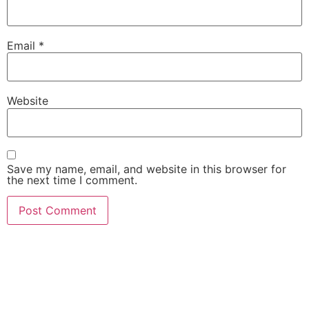
Email
*
Website
Save my name, email, and website in this browser for
the next time I comment.
slot gacor
slot gacor hari ini
slot gacor