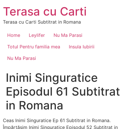
Skip
Terasa cu Carti
to
content
Terasa cu Carti Subtitrat in Romana
Home
Leylifer
Nu Ma Parasi
Totul Pentru familia mea
Insula Iubirii
Nu Ma Parasi
Inimi Singuratice
Episodul 61 Subtitrat
in Romana
Ceas Inimi Singuratice Ep 61 Subtitrat in Romana.
Împărtășim Inimi Singuratice Episodul 52 Subtitrat in