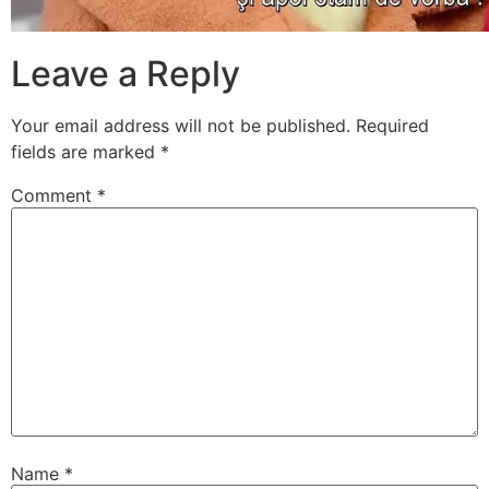
Leave a Reply
Your email address will not be published.
Required
fields are marked
*
Comment
*
Name
*