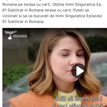
Romana pe terasa cu carti. Obține Inimi Singuratice Ep
61 Subtitrat in Romana terasa cu carti. Puteti sa
vizionati si sa va bucurati de Inimi Singuratice Episodul
61 Subtitrat in Romana.