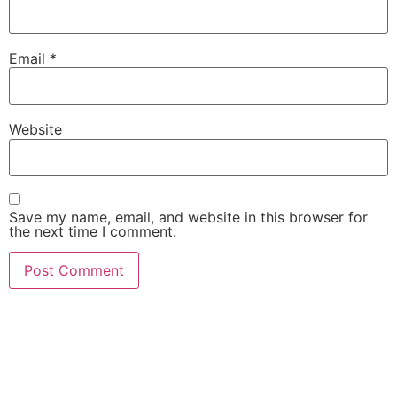
Email
*
Website
Save my name, email, and website in this browser for
the next time I comment.
slot gacor
slot gacor hari ini
slot gacor