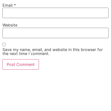
Email
*
Website
Save my name, email, and website in this browser for
the next time I comment.
slot gacor
slot gacor hari ini
slot gacor